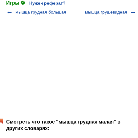
Игры ⚽
Нужен реферат?
мышца грудная большая
мышца грушевидная
Смотреть что такое "мышца грудная малая" в
других словарях: