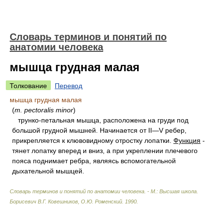
Словарь терминов и понятий по
анатомии человека
мышца грудная малая
Толкование
Перевод
мышца грудная малая
(
m. pectoralis minor
)
трунко-петальная мышца, расположена на груди под
большой грудной мышней. Начинается от II—V ребер,
прикрепляется к клювовидному отростку лопатки.
Функция
-
тянет лопатку вперед и вниз, а при укреплении плечевого
пояса поднимает ребра, являясь вспомогательной
дыхательной мышцей.
Словарь терминов и понятий по анатомии человека. - М.: Высшая школа
.
Борисевич В.Г. Ковешников, О.Ю. Роменский
.
1990
.